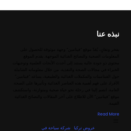
نبذه عنا
بفخر وتفانٍ، يُعَدّ موقع “فيتامين” وجهة موثوقة للحصول على
المعلومات الصحية والنصائح الغذائية الموجهة. يقدم الموقع
محتوى ذو جودة عالية يستند إلى أحدث الأبحاث العلمية وتوجيهات
الخبراء في مجالات الصحة والتغذية. من خلال معلوماته الشاملة
حول الفيتامينات والمكملات الغذائية والطبيعية، يساعد “فيتامين”
الأفراد على فهم أهمية هذه العناصر الغذائية وتأثيرها على الصحة
العامة. انضم إلينا في رحلة نحو حياة صحية ومتوازنة، واستكشف
موقع “فيتامين” الآن للاطلاع على آخر المقالات والنصائح الغذائية
القيمة.
Read More
عروض تركيا
شركة سياحة في