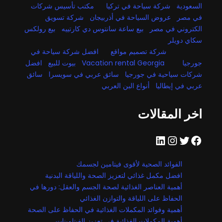
السعودية
شركة سياحة في تركيا
مكتب تأسيس شركات
في مصر
عروض السياحة في أذربيجان
شركة تسويق
الكتروني في مصر
بيع ساعة سانتوس دي كارتييه
بيع رولكس
سكاي دويلر
شركة تصميم مواقع
افضل شركة سياحة في
جورجيا
Vacation rental Georgia
بيوت للبيع
افضل
شركات سياحية في جورجيا
سائق عربي في سويسرا
سائق
عربي في إيطاليا
أنواع البن العربي
اخر المقالات
فيسبوك
تويتر
إنستجرام
لينكد إن
الفوائد الصحية لأقوى فيتامين لجسمك
افضل مكمل غذائي لتعزيز الصحة واللياقة البدنية
أهمية العناصر الغذائية لصحة الجسم والعقل: دورها في
الحفاظ على اللياقة والتوازن الغذائي
أهمية وفوائد المكملات الغذائية في الحفاظ على الصحة
أهمية المكملات الغذائية في تعزيز الفيتامينات