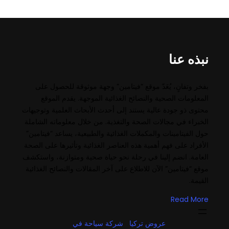
نبذه عنا
بفخر وتفانٍ، يُعَدّ موقع “فيتامين” وجهة موثوقة للحصول على
المعلومات الصحية والنصائح الغذائية الموجهة. يقدم الموقع
محتوى ذو جودة عالية يستند إلى أحدث الأبحاث العلمية وتوجيهات
الخبراء في مجالات الصحة والتغذية. من خلال معلوماته الشاملة
حول الفيتامينات والمكملات الغذائية والطبيعية، يساعد “فيتامين”
الأفراد على فهم أهمية هذه العناصر الغذائية وتأثيرها على الصحة
العامة. انضم إلينا في رحلة نحو حياة صحية ومتوازنة، واستكشف
موقع “فيتامين” الآن للاطلاع على آخر المقالات والنصائح الغذائية
القيمة.
Read More
عروض تركيا
شركة سياحة في