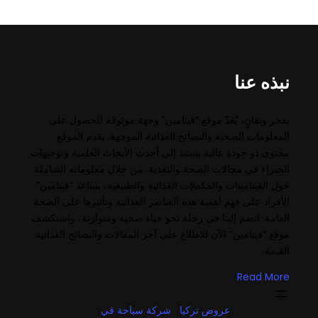
نبذه عنا
بفخر وتفانٍ، يُعَدّ موقع “فيتامين” وجهة موثوقة للحصول على
المعلومات الصحية والنصائح الغذائية الموجهة. يقدم الموقع
محتوى ذو جودة عالية يستند إلى أحدث الأبحاث العلمية وتوجيهات
الخبراء في مجالات الصحة والتغذية. من خلال معلوماته الشاملة
حول الفيتامينات والمكملات الغذائية والطبيعية، يساعد “فيتامين”
الأفراد على فهم أهمية هذه العناصر الغذائية وتأثيرها على الصحة
العامة. انضم إلينا في رحلة نحو حياة صحية ومتوازنة، واستكشف
موقع “فيتامين” الآن للاطلاع على آخر المقالات والنصائح الغذائية
القيمة.
Read More
عروض تركيا
شركة سياحة في