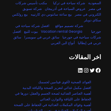
السعودية
شركة سياحة في تركيا
مكتب تأسيس شركات
في مصر
عروض السياحة في أذربيجان
شركة تسويق
الكتروني في مصر
بيع ساعة سانتوس دي كارتييه
بيع رولكس
سكاي دويلر
شركة تصميم مواقع
افضل شركة سياحة في
جورجيا
Vacation rental Georgia
بيوت للبيع
افضل
شركات سياحية في جورجيا
سائق عربي في سويسرا
سائق
عربي في إيطاليا
أنواع البن العربي
اخر المقالات
فيسبوك
تويتر
إنستجرام
لينكد إن
الفوائد الصحية لأقوى فيتامين لجسمك
افضل مكمل غذائي لتعزيز الصحة واللياقة البدنية
أهمية العناصر الغذائية لصحة الجسم والعقل: دورها في
الحفاظ على اللياقة والتوازن الغذائي
أهمية وفوائد المكملات الغذائية في الحفاظ على الصحة
أهمية المكملات الغذائية في تعزيز الفيتامينات