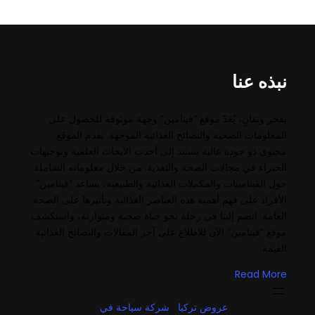
نبذه عنا
بفخر وتفانٍ، يُعَدّ موقع “فيتامين” وجهة موثوقة للحصول على
المعلومات الصحية والنصائح الغذائية الموجهة. يقدم الموقع
محتوى ذو جودة عالية يستند إلى أحدث الأبحاث العلمية وتوجيهات
الخبراء في مجالات الصحة والتغذية. من خلال معلوماته الشاملة
حول الفيتامينات والمكملات الغذائية والطبيعية، يساعد “فيتامين”
الأفراد على فهم أهمية هذه العناصر الغذائية وتأثيرها على الصحة
العامة. انضم إلينا في رحلة نحو حياة صحية ومتوازنة، واستكشف
موقع “فيتامين” الآن للاطلاع على آخر المقالات والنصائح الغذائية
القيمة.
Read More
عروض تركيا
شركة سياحة في