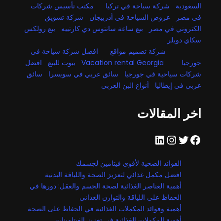
السعودية
شركة سياحة في تركيا
مكتب تأسيس شركات
في مصر
عروض السياحة في أذربيجان
شركة تسويق
الكتروني في مصر
بيع ساعة سانتوس دي كارتييه
بيع رولكس
سكاي دويلر
شركة تصميم مواقع
افضل شركة سياحة في
جورجيا
Vacation rental Georgia
بيوت للبيع
افضل
شركات سياحية في جورجيا
سائق عربي في سويسرا
سائق
عربي في إيطاليا
أنواع البن العربي
اخر المقالات
فيسبوك
تويتر
إنستجرام
لينكد إن
الفوائد الصحية لأقوى فيتامين لجسمك
افضل مكمل غذائي لتعزيز الصحة واللياقة البدنية
أهمية العناصر الغذائية لصحة الجسم والعقل: دورها في
الحفاظ على اللياقة والتوازن الغذائي
أهمية وفوائد المكملات الغذائية في الحفاظ على الصحة
أهمية المكملات الغذائية في تعزيز الفيتامينات