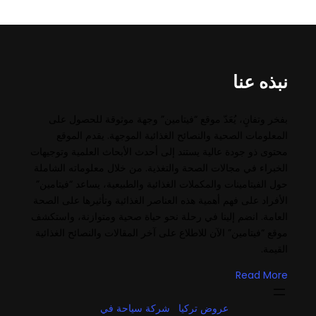
نبذه عنا
بفخر وتفانٍ، يُعَدّ موقع “فيتامين” وجهة موثوقة للحصول على
المعلومات الصحية والنصائح الغذائية الموجهة. يقدم الموقع
محتوى ذو جودة عالية يستند إلى أحدث الأبحاث العلمية وتوجيهات
الخبراء في مجالات الصحة والتغذية. من خلال معلوماته الشاملة
حول الفيتامينات والمكملات الغذائية والطبيعية، يساعد “فيتامين”
الأفراد على فهم أهمية هذه العناصر الغذائية وتأثيرها على الصحة
العامة. انضم إلينا في رحلة نحو حياة صحية ومتوازنة، واستكشف
موقع “فيتامين” الآن للاطلاع على آخر المقالات والنصائح الغذائية
القيمة.
Read More
عروض تركيا
شركة سياحة في