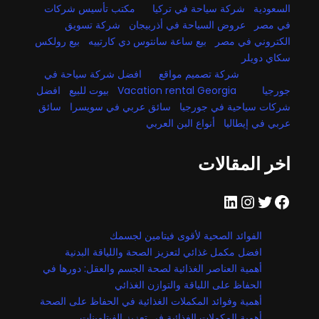
السعودية
شركة سياحة في تركيا
مكتب تأسيس شركات
في مصر
عروض السياحة في أذربيجان
شركة تسويق
الكتروني في مصر
بيع ساعة سانتوس دي كارتييه
بيع رولكس
سكاي دويلر
شركة تصميم مواقع
افضل شركة سياحة في
جورجيا
Vacation rental Georgia
بيوت للبيع
افضل
شركات سياحية في جورجيا
سائق عربي في سويسرا
سائق
عربي في إيطاليا
أنواع البن العربي
اخر المقالات
فيسبوك
تويتر
إنستجرام
لينكد إن
الفوائد الصحية لأقوى فيتامين لجسمك
افضل مكمل غذائي لتعزيز الصحة واللياقة البدنية
أهمية العناصر الغذائية لصحة الجسم والعقل: دورها في
الحفاظ على اللياقة والتوازن الغذائي
أهمية وفوائد المكملات الغذائية في الحفاظ على الصحة
أهمية المكملات الغذائية في تعزيز الفيتامينات