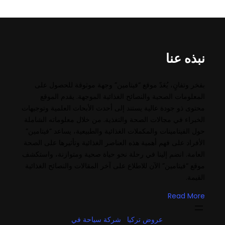
نبذه عنا
بفخر وتفانٍ، يُعَدّ موقع “فيتامين” وجهة موثوقة للحصول على
المعلومات الصحية والنصائح الغذائية الموجهة. يقدم الموقع
محتوى ذو جودة عالية يستند إلى أحدث الأبحاث العلمية وتوجيهات
الخبراء في مجالات الصحة والتغذية. من خلال معلوماته الشاملة
حول الفيتامينات والمكملات الغذائية والطبيعية، يساعد “فيتامين”
الأفراد على فهم أهمية هذه العناصر الغذائية وتأثيرها على الصحة
العامة. انضم إلينا في رحلة نحو حياة صحية ومتوازنة، واستكشف
موقع “فيتامين” الآن للاطلاع على آخر المقالات والنصائح الغذائية
القيمة.
Read More
عروض تركيا
شركة سياحة في