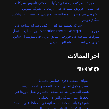
السعودية
شركة سياحة في تركيا
مكتب تأسيس شركات
في مصر
عروض السياحة في أذربيجان
شركة تسويق
الكتروني في مصر
بيع ساعة سانتوس دي كارتييه
بيع رولكس
سكاي دويلر
شركة تصميم مواقع
افضل شركة سياحة في
جورجيا
Vacation rental Georgia
بيوت للبيع
افضل
شركات سياحية في جورجيا
سائق عربي في سويسرا
سائق
عربي في إيطاليا
أنواع البن العربي
اخر المقالات
فيسبوك
تويتر
إنستجرام
لينكد إن
الفوائد الصحية لأقوى فيتامين لجسمك
افضل مكمل غذائي لتعزيز الصحة واللياقة البدنية
أهمية العناصر الغذائية لصحة الجسم والعقل: دورها في
الحفاظ على اللياقة والتوازن الغذائي
أهمية وفوائد المكملات الغذائية في الحفاظ على الصحة
أهمية المكملات الغذائية في تعزيز الفيتامينات