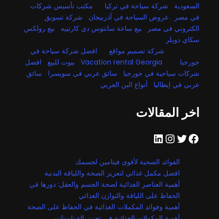
السعودية
شركة سياحة في تركيا
مكتب تأسيس شركات
في مصر
عروض السياحة في أذربيجان
شركة تسويق
الكتروني في مصر
بيع ساعة سانتوس دي كارتييه
بيع رولكس
سكاي دويلر
شركة تصميم مواقع
افضل شركة سياحة في
جورجيا
Vacation rental Georgia
بيوت للبيع
افضل
شركات سياحية في جورجيا
سائق عربي في سويسرا
سائق
عربي في إيطاليا
أنواع البن العربي
اخر المقالات
فيسبوك
تويتر
إنستجرام
لينكد إن
الفوائد الصحية لأقوى فيتامين لجسمك
افضل مكمل غذائي لتعزيز الصحة واللياقة البدنية
أهمية العناصر الغذائية لصحة الجسم والعقل: دورها في
الحفاظ على اللياقة والتوازن الغذائي
أهمية وفوائد المكملات الغذائية في الحفاظ على الصحة
أهمية المكملات الغذائية في تعزيز الفيتامينات