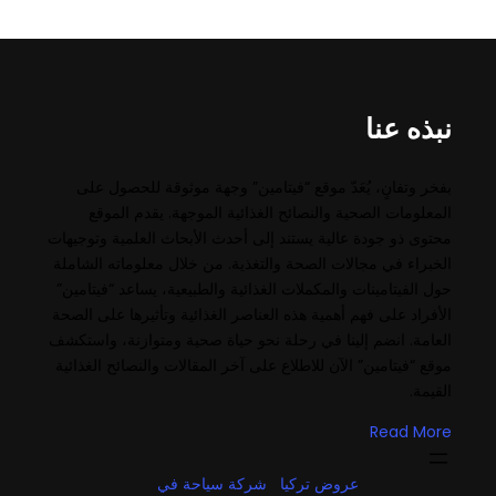
نبذه عنا
بفخر وتفانٍ، يُعَدّ موقع “فيتامين” وجهة موثوقة للحصول على
المعلومات الصحية والنصائح الغذائية الموجهة. يقدم الموقع
محتوى ذو جودة عالية يستند إلى أحدث الأبحاث العلمية وتوجيهات
الخبراء في مجالات الصحة والتغذية. من خلال معلوماته الشاملة
حول الفيتامينات والمكملات الغذائية والطبيعية، يساعد “فيتامين”
الأفراد على فهم أهمية هذه العناصر الغذائية وتأثيرها على الصحة
العامة. انضم إلينا في رحلة نحو حياة صحية ومتوازنة، واستكشف
موقع “فيتامين” الآن للاطلاع على آخر المقالات والنصائح الغذائية
القيمة.
Read More
عروض تركيا
شركة سياحة في