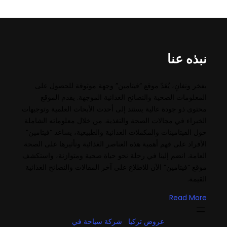
نبذه عنا
بفخر وتفانٍ، يُعَدّ موقع “فيتامين” وجهة موثوقة للحصول على
المعلومات الصحية والنصائح الغذائية الموجهة. يقدم الموقع
محتوى ذو جودة عالية يستند إلى أحدث الأبحاث العلمية وتوجيهات
الخبراء في مجالات الصحة والتغذية. من خلال معلوماته الشاملة
حول الفيتامينات والمكملات الغذائية والطبيعية، يساعد “فيتامين”
الأفراد على فهم أهمية هذه العناصر الغذائية وتأثيرها على الصحة
العامة. انضم إلينا في رحلة نحو حياة صحية ومتوازنة، واستكشف
موقع “فيتامين” الآن للاطلاع على آخر المقالات والنصائح الغذائية
القيمة.
Read More
عروض تركيا
شركة سياحة في