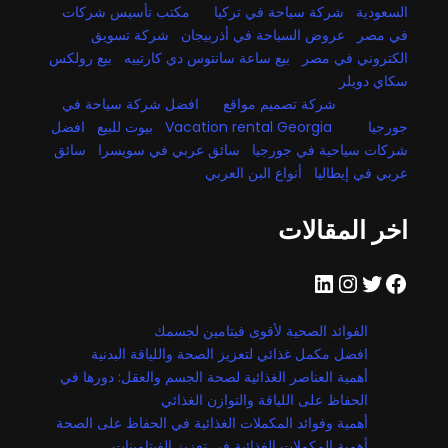
السعودية
شركة سياحة في تركيا
مكتب تأسيس شركات
في مصر
عروض السياحة في أذربيجان
شركة تسويق
الكتروني في مصر
بيع ساعة سانتوس دي كارتييه
بيع رولكس
سكاي دويلر
شركة تصميم مواقع
افضل شركة سياحة في
جورجيا
Vacation rental Georgia
بيوت للبيع
افضل
شركات سياحية في جورجيا
سائق عربي في سويسرا
سائق
عربي في إيطاليا
أنواع البن العربي
اخر المقالات
فيسبوك
تويتر
إنستجرام
لينكد إن
الفوائد الصحية لأقوى فيتامين لجسمك
افضل مكمل غذائي لتعزيز الصحة واللياقة البدنية
أهمية العناصر الغذائية لصحة الجسم والعقل: دورها في
الحفاظ على اللياقة والتوازن الغذائي
أهمية وفوائد المكملات الغذائية في الحفاظ على الصحة
أهمية المكملات الغذائية في تعزيز الفيتامينات